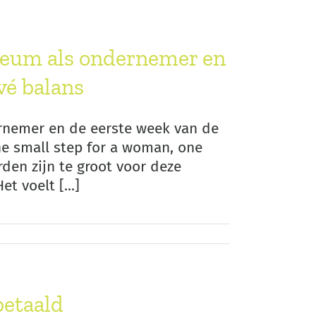
bileum als ondernemer en
vé balans
dernemer en de eerste week van de
ne small step for a woman, one
den zijn te groot voor deze
t voelt [...]
betaald