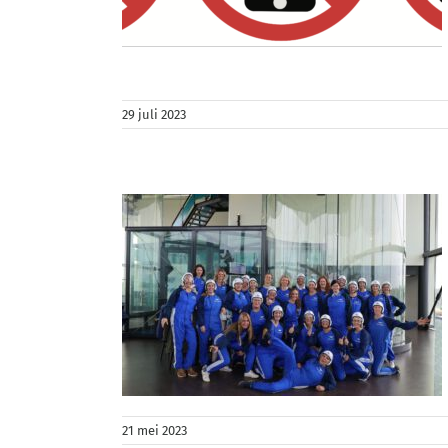
de werken
, multitasken
 prive
29 juli 2023
n
nity coaching
e
work life
es
21 mei 2023