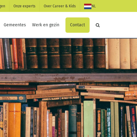
gen
Onze experts
Over Career & Kids
NL
Contact
Gemeentes
Werk en gezin