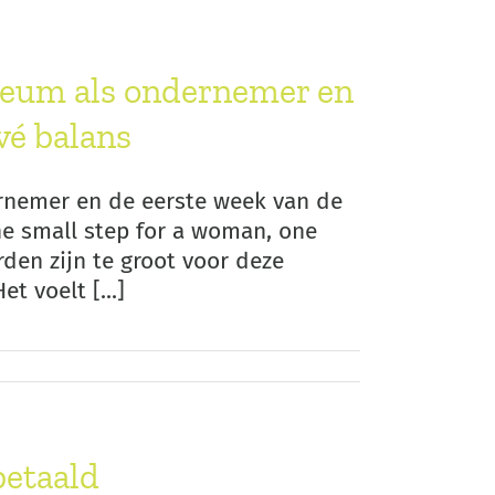
bileum als ondernemer en
vé balans
dernemer en de eerste week van de
ne small step for a woman, one
den zijn te groot voor deze
t voelt [...]
betaald