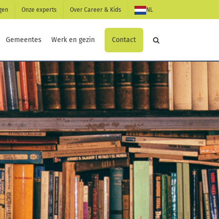
gen
Onze experts
Over Career & Kids
NL
Contact
Gemeentes
Werk en gezin