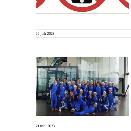
de werken
, multitasken
 prive
29 juli 2023
n
nity coaching
e
work life
es
21 mei 2023