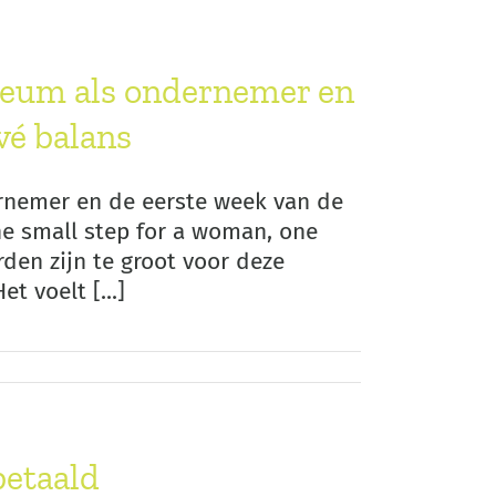
bileum als ondernemer en
vé balans
dernemer en de eerste week van de
ne small step for a woman, one
den zijn te groot voor deze
t voelt [...]
betaald