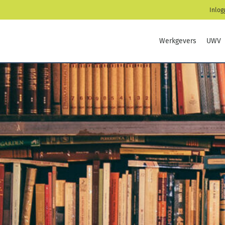
Inlog
Werkgevers
UWV
illen