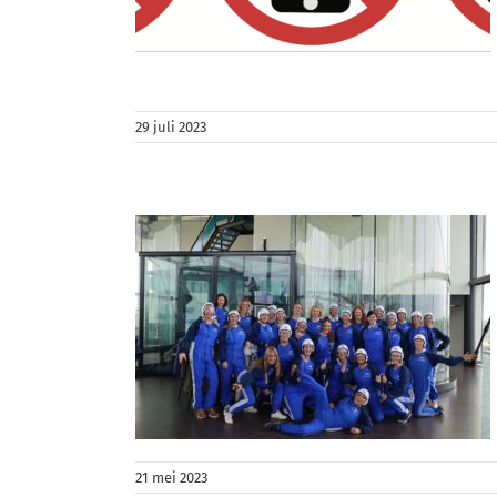
de werken
, multitasken
 prive
29 juli 2023
n
nity coaching
e
work life
es
21 mei 2023