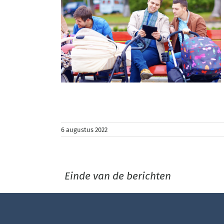
nieuwe
taald
of” echt
es
ty coaching
 prive
work life
es
6 augustus 2022
Einde van de berichten