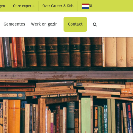
gen
Onze experts
Over Career & Kids
NL
Contact
Gemeentes
Werk en gezin