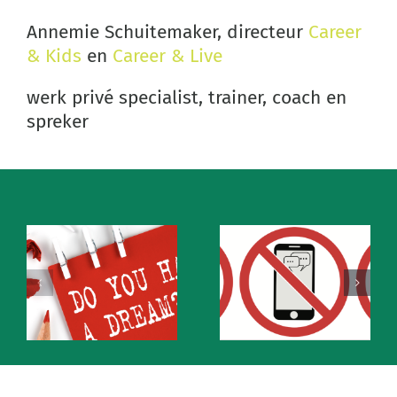
Annemie Schuitemaker, directeur
Career
& Kids
en
Career & Live
werk privé specialist, trainer, coach en
spreker
Een digi-loze
zomervakantie.
Zet je “uit-
skydiven
knop”van je
t
smartphone
aan!