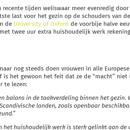
 recente tijden weliswaar meer evenredig door
otste last voor het gezin op de schouders van de
an de
University of Oxford
de voorbije halve ee
et twee uur extra huishoudelijk werk rekenin
 maar nog steeds doen vrouwen in alle Europes
of is het gewoon het feit dat ze de “macht” niet
r te lezen:
en balans in de taakverdeling binnen het gezin.
e Scandivische landen, zoals openbaar beschikba
eund.”
n het huishoudelijk werk is sterk gelinkt aan de