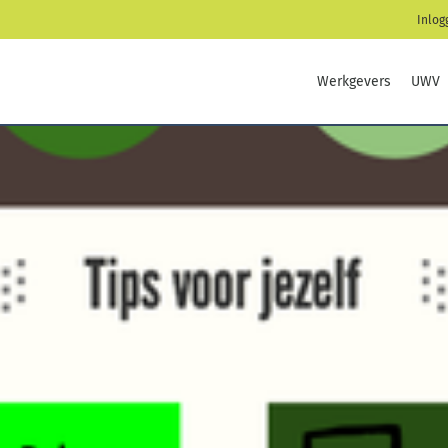
Inlog
Werkgevers
UWV
s nog steeds grootste deel door vrouwen