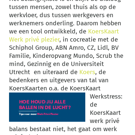
tussen mensen, zowel thuis als op de
werkvloer, dus tussen werkgevers en
werknemers onderling. Daarom hebben
we een tool ontwikkeld, de
KoersKaart
Werk privé plezier
, in cocreatie met de
Schiphol Group, ABN Amro, CZ, Lidl, BV
Familie, Kinderopvang Mundo, Scrub the
mind, Gezinnig en de Universiteit
Utrecht en uiteraard de
Koers
, de
bedenkers en uitgevers van tal van
KoersKaarten o.a. de KoersK
aart
Werkstress:
de
KoersKaart
werk privé
balans bestaat niet, het gaat om werk