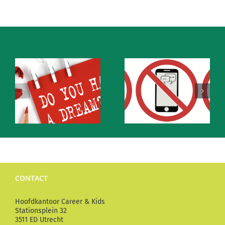
Een digi-loze
zomervakantie.
Zet je “uit-
skydiven
knop”van je
t
smartphone
aan!
CONTACT
Hoofdkantoor Career & Kids
Stationsplein 32
3511 ED Utrecht